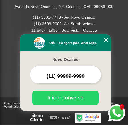
Avenida Novo Osasco , 704 Osasco - CEP: 06056-000
(11) 3591-7778 - Av. Novo Osasco
(11) 3609-2002- Av. Sarah Veloso
11 5464- 1935 - Bela Vista - Osasco
Home
Olá! Fale agora pelo WhatsApp.
Empresa
Missão
Novo Osasco
Serviços
Contato
Mapa do site
Mais Serviços
Iniciar conversa
O inteiro teor deste site está sujeito à proteção de direitos autorais. Copyright©
1
Veterinário à Domicilio - Cães, Gatos | Nova Passaredo (Lei 9610 de 19/02/1998)