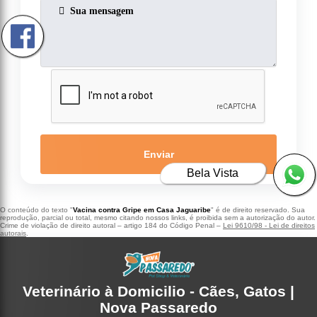
Enviar
Bela Vista
O conteúdo do texto "
Vacina contra Gripe em Casa Jaguaribe
" é de direito reservado. Sua
reprodução, parcial ou total, mesmo citando nossos links, é proibida sem a autorização do autor.
Crime de violação de direito autoral – artigo 184 do Código Penal –
Lei 9610/98 - Lei de direitos
autorais
.
Veterinário à Domicilio - Cães, Gatos |
Nova Passaredo