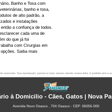
inário, Banho e Tosa com
eterinárias, banho e tosa,
odutos de alto padrão, a
izados e instalações
então a confiança de todos.
 esclarecer cada uma de
m do que já foi
rabalha com Cirurgias em
 opções. Saiba mais
reito reservado. Sua reprodução, parcial ou total, mesmo citando nossos links, é proibida sem a au
ário à Domicilio - Cães, Gatos | Nova P
Avenida Novo Osasco , 704 Osasco - CEP: 06056-000