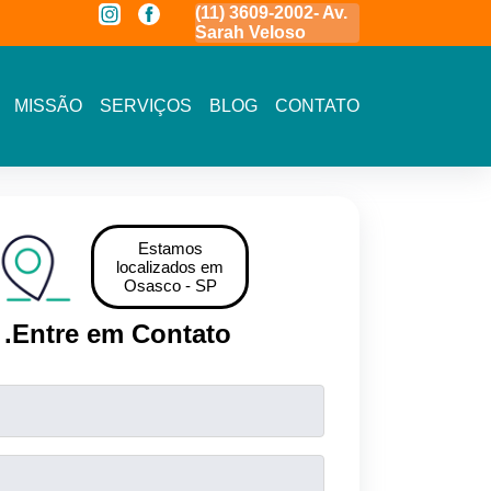
a
(11) 3591-7778 - Av.
(11) 3609-2002- Av.
11 5464- 1935 
Novo Osasco
Sarah Veloso
Vista - Osasco
MISSÃO
SERVIÇOS
BLOG
CONTATO
Estamos
localizados em
Osasco - SP
.
Entre em Contato