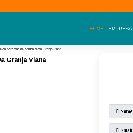
(11) 3609-2002- Av.
11 5464- 1935 - Bel
Sarah Veloso
Vista - Osasco
HOME
EMPRESA
ínica para vacina contra raiva Granja Viana
va Granja Viana