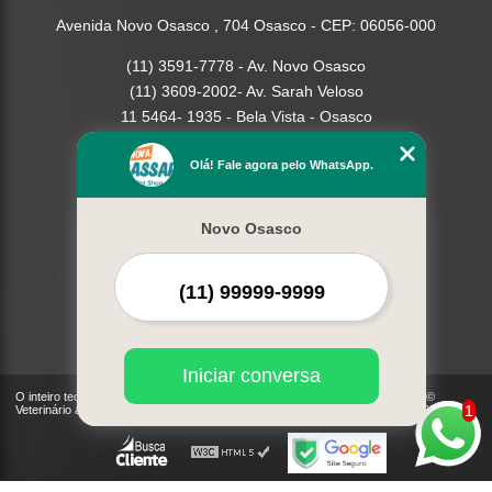
Avenida Novo Osasco , 704 Osasco - CEP: 06056-000
(11) 3591-7778 - Av. Novo Osasco
(11) 3609-2002- Av. Sarah Veloso
11 5464- 1935 - Bela Vista - Osasco
Home
Olá! Fale agora pelo WhatsApp.
Empresa
Missão
Novo Osasco
Serviços
Contato
Mapa do site
Mais Serviços
Iniciar conversa
O inteiro teor deste site está sujeito à proteção de direitos autorais. Copyright©
1
Veterinário à Domicilio - Cães, Gatos | Nova Passaredo (Lei 9610 de 19/02/1998)