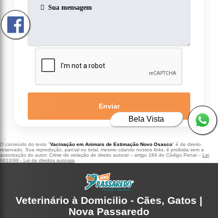
Enviar
Bela Vista
O conteúdo do texto "
Vacinação em Animais de Estimação Novo Osasco
" é de direito
reservado. Sua reprodução, parcial ou total, mesmo citando nossos links, é proibida sem a
autorização do autor. Crime de violação de direito autoral – artigo 184 do Código Penal –
Lei
9610/98 - Lei de direitos autorais
.
Veterinário à Domicilio - Cães, Gatos |
Nova Passaredo