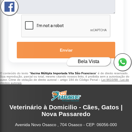
Enviar
Bela Vista
O conteúdo do texto "
Vacina Múltipla Importada Vila São Francisco
" é de direito reservado.
Sua reprodução, parcial ou total, mesmo citando nossos links, é proibida sem a autorização do
autor. Crime de violação de direito autoral – artigo 184 do Código Penal –
Lei 9610/98 - Lei de
direitos autorais
.
Veterinário à Domicilio - Cães, Gatos |
Nova Passaredo
Avenida Novo Osasco , 704 Osasco - CEP: 06056-000