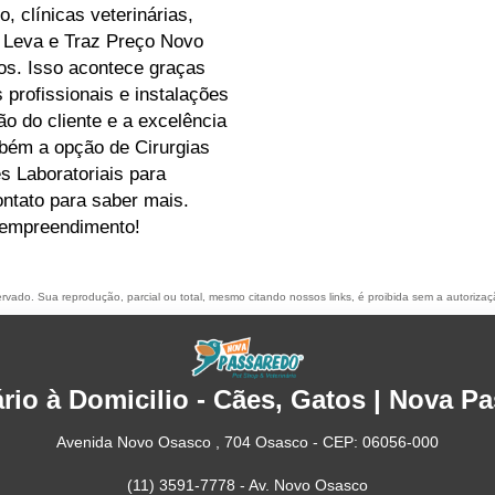
, clínicas veterinárias,
 Leva e Traz Preço Novo
os. Isso acontece graças
profissionais e instalações
o do cliente e a excelência
bém a opção de Cirurgias
 Laboratoriais para
ontato para saber mais.
 empreendimento!
servado. Sua reprodução, parcial ou total, mesmo citando nossos links, é proibida sem a autorizaç
ário à Domicilio - Cães, Gatos | Nova P
Avenida Novo Osasco , 704 Osasco - CEP: 06056-000
(11) 3591-7778 - Av. Novo Osasco