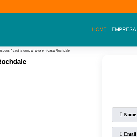
(11) 3609-2002- Av.
11 5464- 1935 - Bel
Sarah Veloso
Vista - Osasco
HOME
EMPRESA
sticos
vacina contra raiva em casa Rochdale
Rochdale