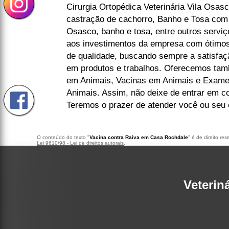
Cirurgia Ortopédica Veterinária Vila Osasco
castração de cachorro, Banho e Tosa com
Osasco, banho e tosa, entre outros serviç
aos investimentos da empresa com ótimos 
de qualidade, buscando sempre a satisfaçã
em produtos e trabalhos. Oferecemos tam
em Animais, Vacinas em Animais e Exames
Animais. Assim, não deixe de entrar em c
Teremos o prazer de atender você ou seu
O conteúdo do texto "
Vacina contra Raiva em Casa Rochdale
" é de direito re
Lei 9610/98 - Lei de direitos autorais
.
Veterin