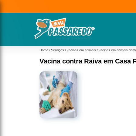
Home
Serviços
vacinas em animais
vacinas em animais domé
Vacina contra Raiva em Casa 