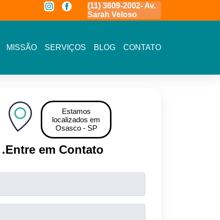
a
(11) 3591-7778 - Av.
(11) 3609-2002- Av.
11 5464- 1935 
Novo Osasco
Sarah Veloso
Vista - Osasco
MISSÃO
SERVIÇOS
BLOG
CONTATO
Estamos
localizados em
Osasco - SP
.
Entre em Contato