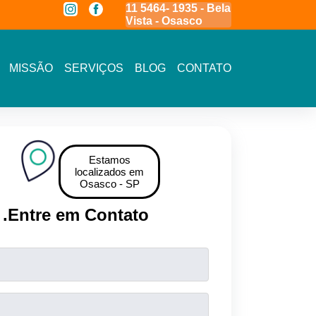
.
(11) 3609-2002- Av.
11 5464- 1935 - Bela
(11) 3591-7778 
Sarah Veloso
Vista - Osasco
Novo Osasco
MISSÃO
SERVIÇOS
BLOG
CONTATO
Estamos
localizados em
Osasco - SP
.
Entre em Contato