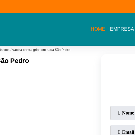
11) 3609-2002- Av.
11 5464- 1935 - Bela
(11) 3591-7778 - Av
arah Veloso
Vista - Osasco
Novo Osasco
HOME
EMPRESA
sticos
vacina contra gripe em casa São Pedro
São Pedro