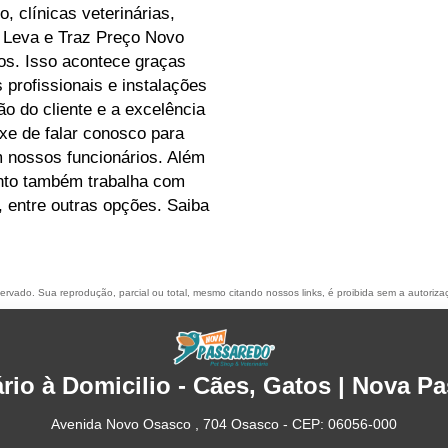
, clínicas veterinárias,
 Leva e Traz Preço Novo
os. Isso acontece graças
profissionais e instalações
o do cliente e a excelência
ixe de falar conosco para
 nossos funcionários. Além
ento também trabalha com
 entre outras opções. Saiba
eservado. Sua reprodução, parcial ou total, mesmo citando nossos links, é proibida sem a autoriza
ário à Domicilio - Cães, Gatos | Nova P
Avenida Novo Osasco , 704 Osasco - CEP: 06056-000