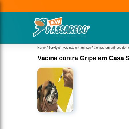
(
S
Home
Serviços
vacinas em animais
vacinas em animais domé
Vacina contra Gripe em Casa 