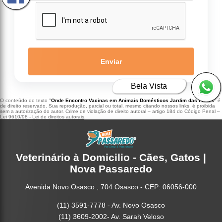
Enviar
Bela Vista
O conteúdo do texto "
Onde Encontro Vacinas em Animais Domésticos Jardim das Flores
" é
de direito reservado. Sua reprodução, parcial ou total, mesmo citando nossos links, é proibida
sem a autorização do autor. Crime de violação de direito autoral – artigo 184 do Código Penal –
Lei 9610/98 - Lei de direitos autorais
.
Veterinário à Domicilio - Cães, Gatos |
Nova Passaredo
Avenida Novo Osasco , 704 Osasco - CEP: 06056-000
(11) 3591-7778 - Av. Novo Osasco
(11) 3609-2002- Av. Sarah Veloso