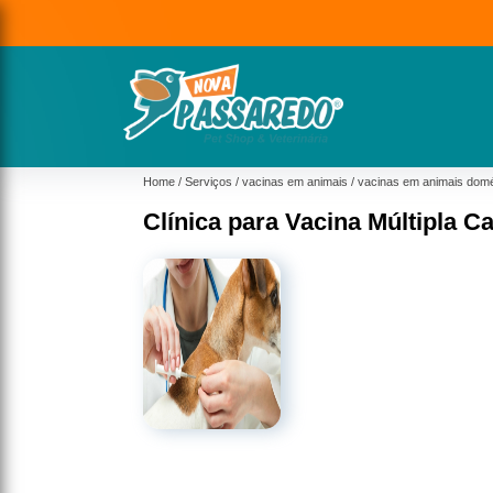
Home
Serviços
vacinas em animais
vacinas em animais domé
Clínica para Vacina Múltipla 