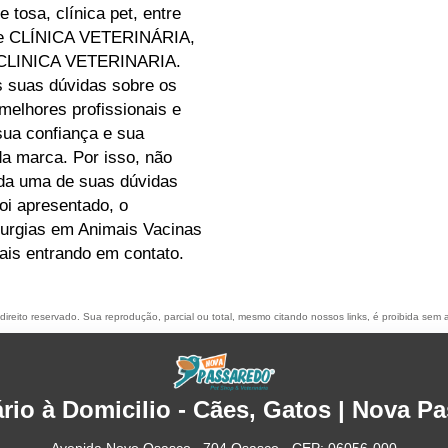
tosa, clínica pet, entre
 de CLÍNICA VETERINÁRIA,
 CLINICA VETERINARIA.
s suas dúvidas sobre os
melhores profissionais e
sua confiança e sua
da marca. Por isso, não
ada uma de suas dúvidas
oi apresentado, o
urgias em Animais Vacinas
ais entrando em contato.
 direito reservado. Sua reprodução, parcial ou total, mesmo citando nossos links, é proibida sem a
ário à Domicilio - Cães, Gatos | Nova P
Avenida Novo Osasco , 704 Osasco - CEP: 06056-000