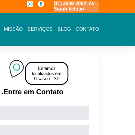
a
(11) 3591-7778 - Av.
(11) 3609-2002- Av.
11 5464- 1935 
Novo Osasco
Sarah Veloso
Vista - Osasco
MISSÃO
SERVIÇOS
BLOG
CONTATO
Estamos
localizados em
Osasco - SP
.
Entre em Contato