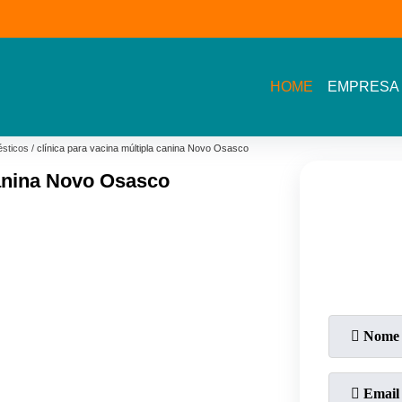
(11) 3609-2002- Av.
11 5464- 1935 - Bel
Sarah Veloso
Vista - Osasco
HOME
EMPRESA
sticos
clínica para vacina múltipla canina Novo Osasco
Canina Novo Osasco