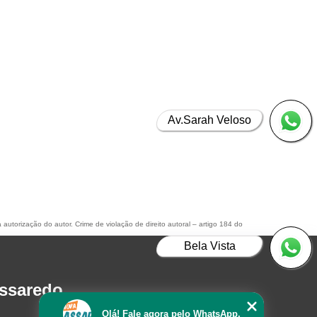
Av.Sarah Veloso
 autorização do autor. Crime de violação de direito autoral – artigo 184 do
Bela Vista
assaredo
Olá! Fale agora pelo WhatsApp.