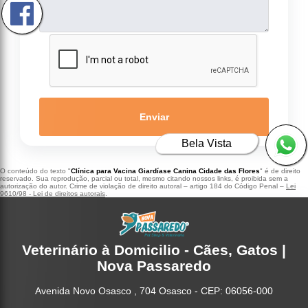
Enviar
Bela Vista
O conteúdo do texto "
Clínica para Vacina Giardíase Canina Cidade das Flores
" é de direito
reservado. Sua reprodução, parcial ou total, mesmo citando nossos links, é proibida sem a
autorização do autor. Crime de violação de direito autoral – artigo 184 do Código Penal –
Lei
9610/98 - Lei de direitos autorais
.
Veterinário à Domicilio - Cães, Gatos |
Nova Passaredo
Avenida Novo Osasco , 704 Osasco - CEP: 06056-000