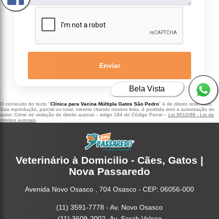
Enviar
Bela Vista
O conteúdo do texto "
Clínica para Vacina Múltipla Gatos São Pedro
" é de direito reservado.
Sua reprodução, parcial ou total, mesmo citando nossos links, é proibida sem a autorização do
autor. Crime de violação de direito autoral – artigo 184 do Código Penal –
Lei 9610/98 - Lei de
direitos autorais
.
Veterinário à Domicilio - Cães, Gatos |
Nova Passaredo
Avenida Novo Osasco , 704 Osasco - CEP: 06056-000
(11) 3591-7778 - Av. Novo Osasco
(11) 3609-2002- Av. Sarah Veloso