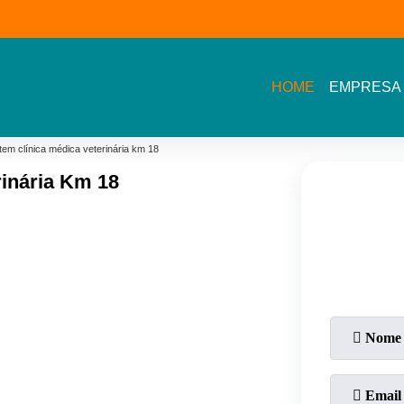
(11) 3609-2002- Av.
11 5464- 1935 - Bel
Sarah Veloso
Vista - Osasco
HOME
EMPRESA
tem clínica médica veterinária km 18
rinária Km 18