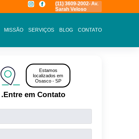
a
(11) 3591-7778 - Av.
(11) 3609-2002- Av.
11 5464- 1935 
Novo Osasco
Sarah Veloso
Vista - Osasco
MISSÃO
SERVIÇOS
BLOG
CONTATO
Estamos
localizados em
Osasco - SP
.
Entre em Contato