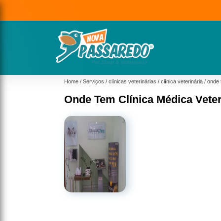
Home
Serviços
clínicas veterinárias
clínica veterinária
onde 
Onde Tem Clínica Médica Vete