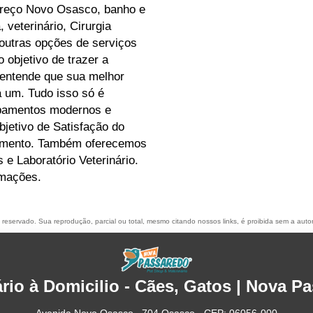
Preço Novo Osasco, banho e
 veterinário, Cirurgia
 outras opções de serviços
objetivo de trazer a
 entende que sua melhor
a um. Tudo isso só é
ipamentos modernos e
bjetivo de Satisfação do
egmento. Também oferecemos
e Laboratório Veterinário.
rmações.
to reservado. Sua reprodução, parcial ou total, mesmo citando nossos links, é proibida sem a auto
ário à Domicilio - Cães, Gatos | Nova P
Avenida Novo Osasco , 704 Osasco - CEP: 06056-000