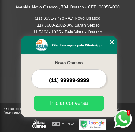
Avenida Novo Osasco , 704 Osasco - CEP: 06056-000
(11) 3591-7778 - Av. Novo Osasco
(11) 3609-2002- Av. Sarah Veloso
11 5464- 1935 - Bela Vista - Osasco
Home
Olá! Fale agora pelo WhatsApp.
Empresa
Missão
Novo Osasco
Serviços
Contato
Mapa do site
Mais Serviços
Iniciar conversa
O inteiro teor deste site está sujeito à proteção de direitos autorais. Copyright©
1
Veterinário à Domicilio - Cães, Gatos | Nova Passaredo (Lei 9610 de 19/02/1998)