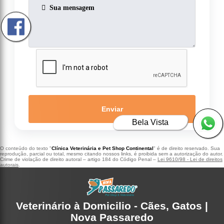
Enviar
Bela Vista
O conteúdo do texto "
Clínica Veterinária e Pet Shop Continental
" é de direito reservado. Sua
reprodução, parcial ou total, mesmo citando nossos links, é proibida sem a autorização do autor.
Crime de violação de direito autoral – artigo 184 do Código Penal –
Lei 9610/98 - Lei de direitos
autorais
.
Veterinário à Domicilio - Cães, Gatos |
Nova Passaredo