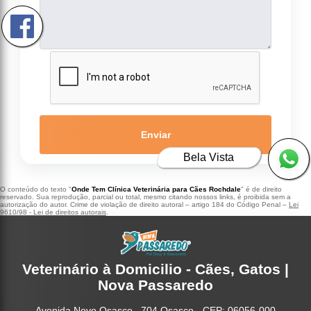
Enviar
Bela Vista
O conteúdo do texto "
Onde Tem Clínica Veterinária para Cães Rochdale
" é de direito
reservado. Sua reprodução, parcial ou total, mesmo citando nossos links, é proibida sem a
autorização do autor. Crime de violação de direito autoral – artigo 184 do Código Penal –
Lei
9610/98 - Lei de direitos autorais
.
Veterinário à Domicilio - Cães, Gatos |
Nova Passaredo
Avenida Novo Osasco , 704 Osasco - CEP: 06056-000