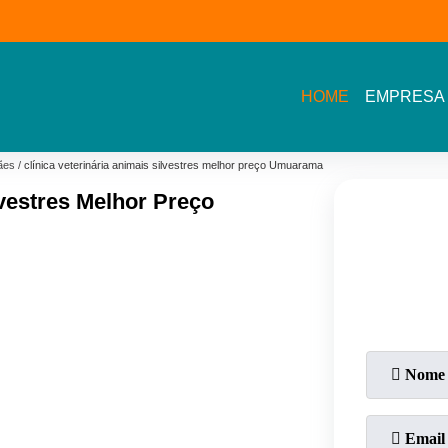
(11) 3609-2002- Av.
11 5464- 1935 - Bel
Sarah Veloso
Vista - Osasco
HOME
EMPRESA
cães
clínica veterinária animais silvestres melhor preço Umuarama
lvestres Melhor Preço