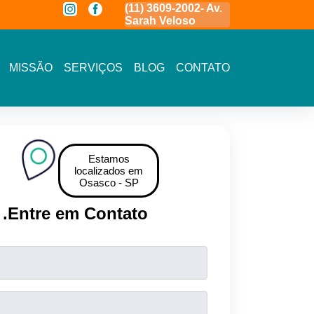
a
(11) 3591-7778 - Av.
(11) 3609-2002- Av.
11 5464- 1935 
Novo Osasco
Sarah Veloso
Vista - Osasco
MISSÃO
SERVIÇOS
BLOG
CONTATO
Estamos
localizados em
Osasco - SP
.
Entre em Contato