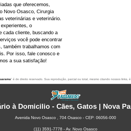
iadas que oferecemos,
o Novo Osasco, Cirurgia
s veterinárias e veterinário.
 experientes, o
 cada cliente, buscando a
erviços você pode encontrar
os, também trabalhamos com
s. Por isso, fale conosco e
mos a sua satisfação!
Umuarama
" é de direito reservado. Sua reprodução, parcial ou total, mesmo citando nossos links, é
ário à Domicilio - Cães, Gatos | Nova P
Avenida Novo Osasco , 704 Osasco - CEP: 06056-000
(11) 3591-7778 - Av. Novo Osasco