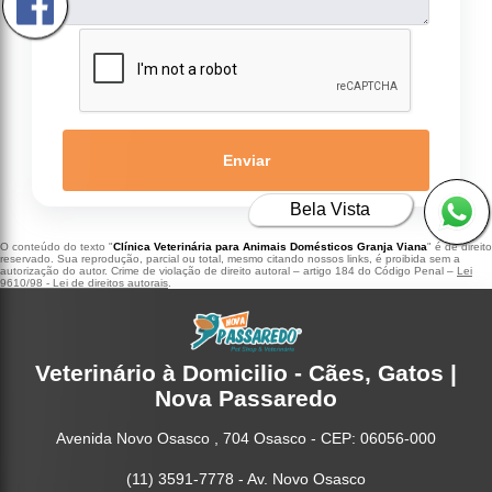
Enviar
Bela Vista
O conteúdo do texto "
Clínica Veterinária para Animais Domésticos Granja Viana
" é de direito
reservado. Sua reprodução, parcial ou total, mesmo citando nossos links, é proibida sem a
autorização do autor. Crime de violação de direito autoral – artigo 184 do Código Penal –
Lei
9610/98 - Lei de direitos autorais
.
Veterinário à Domicilio - Cães, Gatos |
Nova Passaredo
Avenida Novo Osasco , 704 Osasco - CEP: 06056-000
(11) 3591-7778 - Av. Novo Osasco