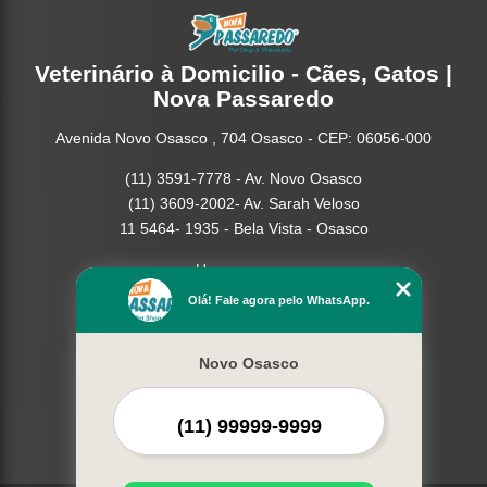
Veterinário à Domicilio - Cães, Gatos |
Nova Passaredo
Avenida Novo Osasco , 704 Osasco - CEP: 06056-000
(11) 3591-7778 - Av. Novo Osasco
(11) 3609-2002- Av. Sarah Veloso
11 5464- 1935 - Bela Vista - Osasco
Home
Empresa
Olá! Fale agora pelo WhatsApp.
Missão
Serviços
Novo Osasco
Contato
Mapa do site
Mais Serviços