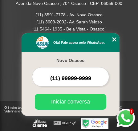
Avenida Novo Osasco , 704 Osasco - CEP: 06056-000
(11) 3591-7778 - Av. Novo Osasco
(11) 3609-2002- Av. Sarah Veloso
11 5464- 1935 - Bela Vista - Osasco
Home
Olá! Fale agora pelo WhatsApp.
Empresa
Missão
Novo Osasco
Serviços
Contato
Mapa do site
Mais Serviços
Iniciar conversa
O inteiro teor deste site está sujeito à proteção de direitos autorais. Copyright©
1
Veterinário à Domicilio - Cães, Gatos | Nova Passaredo (Lei 9610 de 19/02/1998)