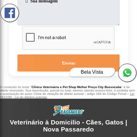
Enviar
Bela Vista
O conteúdo do texto "
Clínica Veterinária e Pet Shop Melhor Preço City Bussocaba
" é de
direito reservado. Sua reprodução, parcial ou total, mesmo citando nossos links, é proibida sem
a autorização do autor. Crime de violação de direito autoral – artigo 184 do Código Penal –
Lei
9610/98 - Lei de direitos autorais
.
Veterinário à Domicilio - Cães, Gatos |
Nova Passaredo