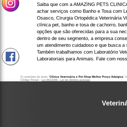
Saiba que com a AMAZING PETS CLINIC
achar serviços como Banho e Tosa com L
Osasco, Cirurgia Ortopédica Veterinária Vi
clínica pet, banho e tosa de cachorro, ban
opções que são oferecidas para a sua nec
dentro de seu segmento, a empresa cons
um atendimento cuidadoso e que busca a s
Também trabalhamos com Laboratório Vet
Laboratoriais para Animais. Fale com noss
O conteúdo do texto "
Clínica Veterinária e Pet Shop Melhor Preço Adalgisa
" 
Código Penal –
Lei 9610/98 - Lei de direitos autorais
.
Veterin