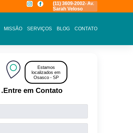
a
(11) 3591-7778 - Av.
(11) 3609-2002- Av.
11 5464- 1935 
Novo Osasco
Sarah Veloso
Vista - Osasco
MISSÃO
SERVIÇOS
BLOG
CONTATO
Estamos
localizados em
Osasco - SP
.
Entre em Contato