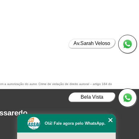
Av.Sarah Veloso
em a autorização do autor. Crime de violação de direito autoral – artigo 184 do
Bela Vista
assaredo
Olá! Fale agora pelo WhatsApp.