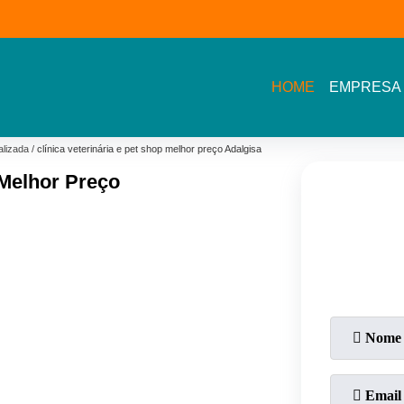
(11) 3609-2002- Av.
11 5464- 1935 - Bel
Sarah Veloso
Vista - Osasco
HOME
EMPRESA
alizada
clínica veterinária e pet shop melhor preço Adalgisa
 Melhor Preço