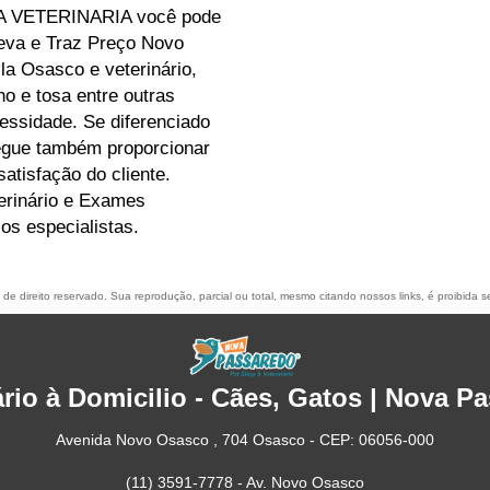
A VETERINARIA você pode
eva e Traz Preço Novo
la Osasco e veterinário,
ho e tosa entre outras
essidade. Se diferenciado
egue também proporcionar
atisfação do cliente.
erinário e Exames
os especialistas.
é de direito reservado. Sua reprodução, parcial ou total, mesmo citando nossos links, é proibida s
ário à Domicilio - Cães, Gatos | Nova P
Avenida Novo Osasco , 704 Osasco - CEP: 06056-000
(11) 3591-7778 - Av. Novo Osasco