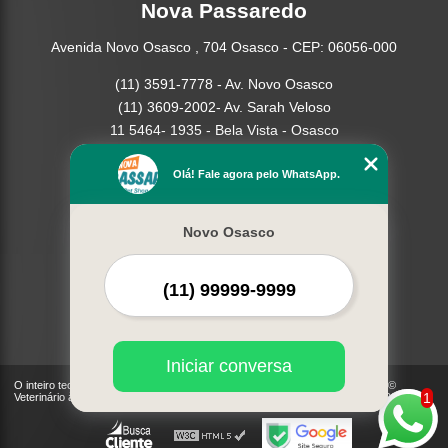
Nova Passaredo
Avenida Novo Osasco , 704 Osasco - CEP: 06056-000
(11) 3591-7778 - Av. Novo Osasco
(11) 3609-2002- Av. Sarah Veloso
11 5464- 1935 - Bela Vista - Osasco
Home
Olá! Fale agora pelo WhatsApp.
Empresa
Missão
Novo Osasco
Serviços
Contato
Mapa do site
Mais Serviços
Iniciar conversa
O inteiro teor deste site está sujeito à proteção de direitos autorais. Copyright©
1
Veterinário à Domicilio - Cães, Gatos | Nova Passaredo (Lei 9610 de 19/02/1998)