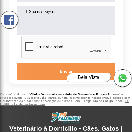
Enviar
Bela Vista
O conteúdo do texto "
Clínica Veterinária para Animais Domésticos Raposo Tavares
" é de
direito reservado. Sua reprodução, parcial ou total, mesmo citando nossos links, é proibida sem
a autorização do autor. Crime de violação de direito autoral – artigo 184 do Código Penal –
Lei
9610/98 - Lei de direitos autorais
.
Veterinário à Domicilio - Cães, Gatos |