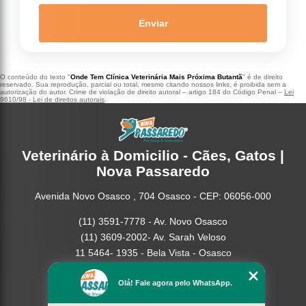
Enviar
O conteúdo do texto "
Onde Tem Clínica Veterinária Mais Próxima Butantã
" é de direito
reservado. Sua reprodução, parcial ou total, mesmo citando nossos links, é proibida sem a
autorização do autor. Crime de violação de direito autoral – artigo 184 do Código Penal –
Lei
9610/98 - Lei de direitos autorais
.
Veterinário à Domicilio - Cães, Gatos |
Nova Passaredo
Avenida Novo Osasco , 704 Osasco - CEP: 06056-000
(11) 3591-7778 - Av. Novo Osasco
(11) 3609-2002- Av. Sarah Veloso
11 5464- 1935 - Bela Vista - Osasco
Home
Olá! Fale agora pelo WhatsApp.
Empresa