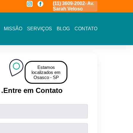
a
(11) 3591-7778 - Av.
(11) 3609-2002- Av.
11 5464- 1935 
Novo Osasco
Sarah Veloso
Vista - Osasco
MISSÃO
SERVIÇOS
BLOG
CONTATO
Estamos
localizados em
Osasco - SP
.
Entre em Contato