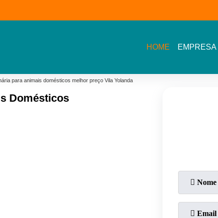
(11) 3609-2002- Av.
11 5464- 1935 - Bel
Sarah Veloso
Vista - Osasco
HOME
EMPRESA
inária para animais domésticos melhor preço Vila Yolanda
ais Domésticos