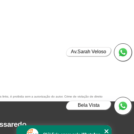
Av.Sarah Veloso
 links, é proibida sem a autorização do autor. Crime de violação de direito
Bela Vista
assaredo