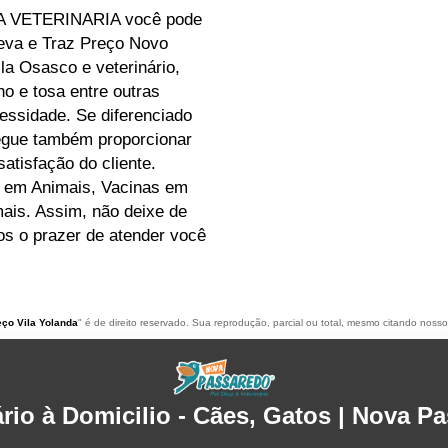
A VETERINARIA você pode
eva e Traz Preço Novo
la Osasco e veterinário,
ho e tosa entre outras
essidade. Se diferenciado
egue também proporcionar
atisfação do cliente.
 em Animais, Vacinas em
ais. Assim, não deixe de
os o prazer de atender você
eço Vila Yolanda
" é de direito reservado. Sua reprodução, parcial ou total, mesmo citando nossos
ário à Domicilio - Cães, Gatos | Nova P