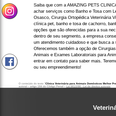
Saiba que com a AMAZING PETS CLINIC
achar serviços como Banho e Tosa com L
Osasco, Cirurgia Ortopédica Veterinária Vi
clínica pet, banho e tosa de cachorro, ban
opções que são oferecidas para a sua nec
dentro de seu segmento, a empresa cons
um atendimento cuidadoso e que busca a s
Oferecemos também a opção de Cirurgias
Animais e Exames Laboratoriais para Anim
entrar em contato para saber mais. Terem
ou seu empreendimento!
O conteúdo do texto "
Clínica Veterinária para Animais Domésticos Melhor Pr
autoral – artigo 184 do Código Penal –
Lei 9610/98 - Lei de direitos autorais
.
Veterin