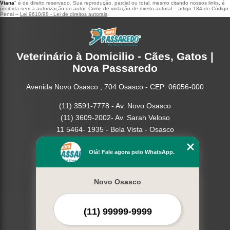
Viana
" é de direito reservado. Sua reprodução, parcial ou total, mesmo citando nossos links, é
proibida sem a autorização do autor. Crime de violação de direito autoral – artigo 184 do Código
Penal –
Lei 9610/98 - Lei de direitos autorais
.
Veterinário à Domicilio - Cães, Gatos |
Nova Passaredo
Avenida Novo Osasco , 704 Osasco - CEP: 06056-000
(11) 3591-7778 - Av. Novo Osasco
(11) 3609-2002- Av. Sarah Veloso
11 5464- 1935 - Bela Vista - Osasco
Home
Olá! Fale agora pelo WhatsApp.
Empresa
Missão
Novo Osasco
Serviços
Contato
Mapa do site
Mais Serviços