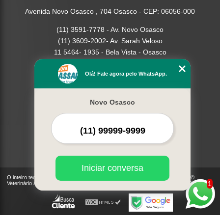
Avenida Novo Osasco , 704 Osasco - CEP: 06056-000
(11) 3591-7778 - Av. Novo Osasco
(11) 3609-2002- Av. Sarah Veloso
11 5464- 1935 - Bela Vista - Osasco
Home
Olá! Fale agora pelo WhatsApp.
Empresa
Missão
Novo Osasco
Serviços
Contato
Mapa do site
Mais Serviços
Iniciar conversa
O inteiro teor deste site está sujeito à proteção de direitos autorais. Copyright©
1
Veterinário à Domicilio - Cães, Gatos | Nova Passaredo (Lei 9610 de 19/02/1998)