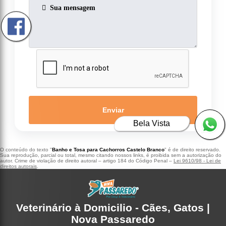
Enviar
Bela Vista
O conteúdo do texto "
Banho e Tosa para Cachorros Castelo Branco
" é de direito reservado.
Sua reprodução, parcial ou total, mesmo citando nossos links, é proibida sem a autorização do
autor. Crime de violação de direito autoral – artigo 184 do Código Penal –
Lei 9610/98 - Lei de
direitos autorais
.
Veterinário à Domicilio - Cães, Gatos |
Nova Passaredo