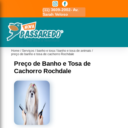
11) 3591-7778 - Av.
(11) 3609-2002- Av.
11 5464- 1935 - Bela
ovo Osasco
Sarah Veloso
Vista - Osasco
Home
Serviços
banho e tosa
banho e tosa de animais
preço de banho e tosa de cachorro Rochdale
Preço de Banho e Tosa de
Cachorro Rochdale