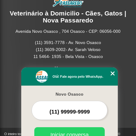
Veterinário à Domicilio - Cães, Gatos |
Nova Passaredo
Avenida Novo Osasco , 704 Osasco - CEP: 06056-000
(11) 3591-7778 - Av. Novo Osasco
(11) 3609-2002- Av. Sarah Veloso
11 5464- 1935 - Bela Vista - Osasco
Home
Empresa
Olá! Fale agora pelo WhatsApp.
Missão
Serviços
Novo Osasco
Contato
Mapa do site
Mais Serviços
Iniciar conversa
O inteiro teor deste site está sujeito à proteção de direitos autorais. Copyright©