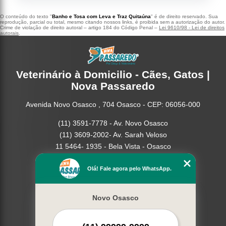
O conteúdo do texto "
Banho e Tosa com Leva e Traz Quitaúna
" é de direito reservado. Sua
reprodução, parcial ou total, mesmo citando nossos links, é proibida sem a autorização do autor.
Crime de violação de direito autoral – artigo 184 do Código Penal –
Lei 9610/98 - Lei de direitos
autorais
.
Veterinário à Domicilio - Cães, Gatos |
Nova Passaredo
Avenida Novo Osasco , 704 Osasco - CEP: 06056-000
(11) 3591-7778 - Av. Novo Osasco
(11) 3609-2002- Av. Sarah Veloso
11 5464- 1935 - Bela Vista - Osasco
Home
Olá! Fale agora pelo WhatsApp.
Empresa
Missão
Novo Osasco
Serviços
Contato
Mapa do site